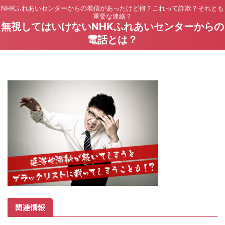
NHKふれあいセンターからの着信があったけど何？これって詐欺？それとも
重要な連絡？
無視してはいけないNHKふれあいセンターからの
電話とは？
関連情報