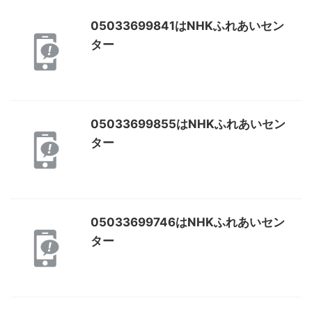
05033699841はNHKふれあいセン
ター
05033699855はNHKふれあいセン
ター
05033699746はNHKふれあいセン
ター