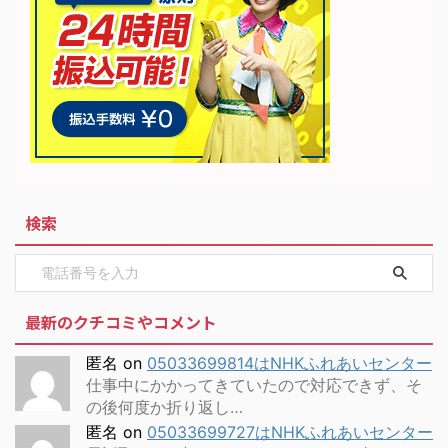
検索
最新のクチコミやコメント
匿名
on
05033699814はNHKふれあいセンター
仕事中にかかってきていたので対応できず、そ
の後何度か折り返し…
匿名
on
05033699727はNHKふれあいセンター