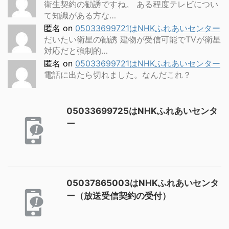
衛生契約の勧誘ですね。 ある程度テレビについ
て知識がある方な…
匿名
on
05033699721はNHKふれあいセンター
だいたい衛星の勧誘 建物が受信可能でTVが衛星
対応だと強制的…
匿名
on
05033699721はNHKふれあいセンター
電話に出たら切れました。なんだこれ？
05033699725はNHKふれあいセンタ
ー
05037865003はNHKふれあいセンタ
ー（放送受信契約の受付）