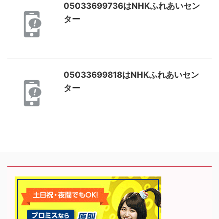
05033699736はNHKふれあいセン
ター
05033699818はNHKふれあいセン
ター