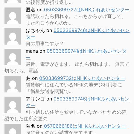
の後何度か折り返し…
匿名
on
05033699727はNHKふれあいセンター
電話取ったら切れる。こっちからかけ直して、
また向こうからのか…
はちゃん
on
05033699746はNHKふれあいセン
ター
何の用事ですか？
mana
on
05033699741はNHKふれあいセンタ
ー
最近、電話がきます。 出たら切れます。 無言で
切るなら、電話…
あ
on
05033699732はNHKふれあいセンター
賃貸物件に住んでいるNHKの地デジ利用者に
「衛星放送を閲覧で…
アリンコ
on
05033699746はNHKふれあいセン
ター
引っ越しの住所を変更していなかったための確
認でした住所変更の…
匿名
on
0570666186はNHKふれあいセンター
身に覚えのない請求が来てます。