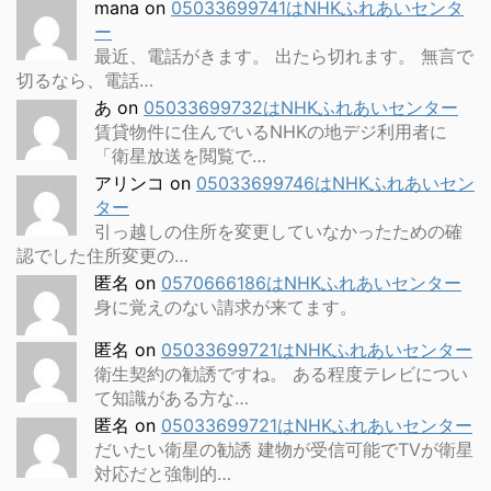
mana
on
05033699741はNHKふれあいセンタ
ー
最近、電話がきます。 出たら切れます。 無言で
切るなら、電話…
あ
on
05033699732はNHKふれあいセンター
賃貸物件に住んでいるNHKの地デジ利用者に
「衛星放送を閲覧で…
アリンコ
on
05033699746はNHKふれあいセン
ター
引っ越しの住所を変更していなかったための確
認でした住所変更の…
匿名
on
0570666186はNHKふれあいセンター
身に覚えのない請求が来てます。
匿名
on
05033699721はNHKふれあいセンター
衛生契約の勧誘ですね。 ある程度テレビについ
て知識がある方な…
匿名
on
05033699721はNHKふれあいセンター
だいたい衛星の勧誘 建物が受信可能でTVが衛星
対応だと強制的…